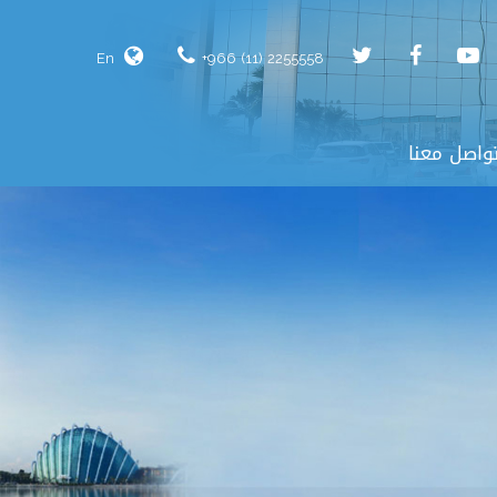
En
+966 (11) 2255558
واصل معنا