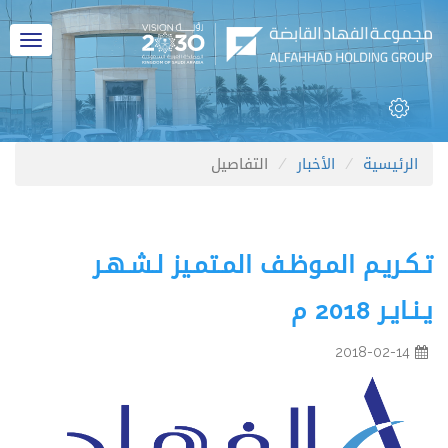
القائم
الرئيسية
الأخبار
التفاصيل
تـكـريـم المـوظـف المـتمـيز لـشـهـر
يـنـايـر 2018 م
2018-02-14